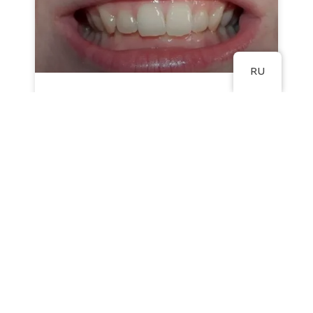
RU
Глубокий прикус: симптомы и
лечение
ЧИТАТЬ ПОЛНОСТЬЮ »
+38 (067) 707-58-91
#nikadent-family