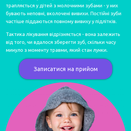
трапляється у дітей з молочними зубами - у них
бувають неповні,
вколочені вивихи
. Постійні зуби
частіше піддаються повному вивиху у підлітків.
Тактика лікування відрізняється - вона залежить
від того, чи вдалося зберегти зуб, скільки часу
минуло з моменту травми, який стан лунки.
Записатися на прийом