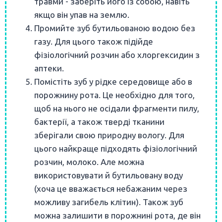
травми - заберіть його із собою, навіть
якщо він упав на землю.
Промийте зуб бутильованою водою без
газу. Для цього також підійде
фізіологічний розчин або хлоргексидин з
аптеки.
Помістіть зуб у рідке середовище або в
порожнину рота. Це необхідно для того,
щоб на нього не осідали фрагменти пилу,
бактерії, а також тверді тканини
зберігали свою природну вологу. Для
цього найкраще підходять фізіологічний
розчин, молоко. Але можна
використовувати й бутильовану воду
(хоча це вважається небажаним через
можливу загибель клітин). Також зуб
можна залишити в порожнині рота, де він