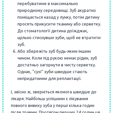
перебуватиме в максимально
природному середовищі. Зуб акуратно
поміщається назад у лунку, потім дитину
просять прикусити тканину або серветку.
До стоматології дитина доїжджає,
щільно стиснувши зуби, щоб не втратити
зуб.
Або збережіть зуб будь-яким іншим
чином. Коли під рукою немає рідин, зуб
достатньо загорнути в чисту серветку.
Однак, "сухі" зуби швидше стають
непридатними для реплантації.
І, звісно ж, зверніться якомога швидше до
лікаря. Найбільш успішним є лікування
повного вивиху зуба
у перші кілька годин
після травми. Протягом перших 24 годин ця