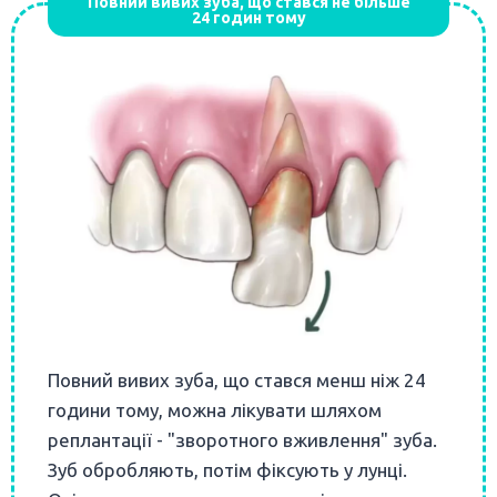
Повний вивих зуба, що стався не більше
24 годин тому
Повний вивих зуба, що стався менш ніж 24
години тому, можна лікувати шляхом
реплантації - "зворотного вживлення" зуба.
Зуб обробляють, потім фіксують у лунці.