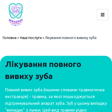
Головна
»
Наші послуги
»
Лікування повного вивиху зуба
Лікування повного
вивиху зуба
Повний вивих зуба (іншими словами травматична
екстракція) - травма, за якої пошкоджується
підтримувальний апарат зуба. Зуб у цьому випадку
"випадає" з лунки. Цей вид травми рідко