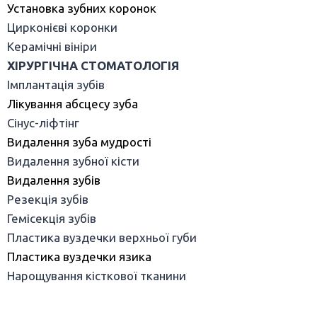
Установка зубних коронок
Цирконієві коронки
Керамічні вініри
ХІРУРГІЧНА СТОМАТОЛОГІЯ
Імплантація зубів
Лікування абсцесу зуба
Сінус-ліфтінг
Видалення зуба мудрості
Видалення зубної кісти
Видалення зубів
Резекція зубів
Гемісекція зубів
Пластика вуздечки верхньої губи
Пластика вуздечки язика
Нарощування кісткової тканини