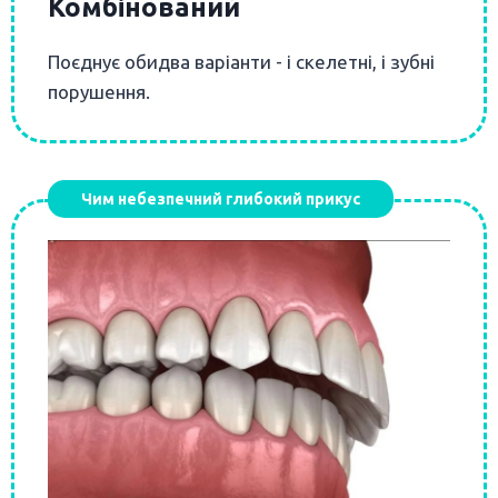
Комбінований
Поєднує обидва варіанти - і скелетні, і зубні
порушення.
Чим небезпечний глибокий прикус